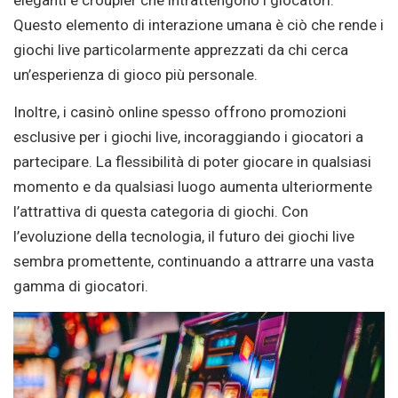
Questo elemento di interazione umana è ciò che rende i
giochi live particolarmente apprezzati da chi cerca
un’esperienza di gioco più personale.
Inoltre, i casinò online spesso offrono promozioni
esclusive per i giochi live, incoraggiando i giocatori a
partecipare. La flessibilità di poter giocare in qualsiasi
momento e da qualsiasi luogo aumenta ulteriormente
l’attrattiva di questa categoria di giochi. Con
l’evoluzione della tecnologia, il futuro dei giochi live
sembra promettente, continuando a attrarre una vasta
gamma di giocatori.