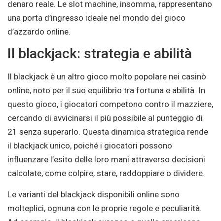
denaro reale. Le slot machine, insomma, rappresentano
una porta d’ingresso ideale nel mondo del gioco
d’azzardo online.
Il blackjack: strategia e abilità
Il blackjack è un altro gioco molto popolare nei casinò
online, noto per il suo equilibrio tra fortuna e abilità. In
questo gioco, i giocatori competono contro il mazziere,
cercando di avvicinarsi il più possibile al punteggio di
21 senza superarlo. Questa dinamica strategica rende
il blackjack unico, poiché i giocatori possono
influenzare l’esito delle loro mani attraverso decisioni
calcolate, come colpire, stare, raddoppiare o dividere.
Le varianti del blackjack disponibili online sono
molteplici, ognuna con le proprie regole e peculiarità.