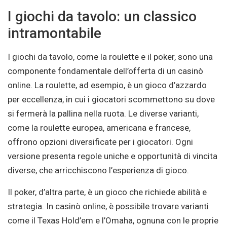
I giochi da tavolo: un classico
intramontabile
I giochi da tavolo, come la roulette e il poker, sono una
componente fondamentale dell’offerta di un casinò
online. La roulette, ad esempio, è un gioco d’azzardo
per eccellenza, in cui i giocatori scommettono su dove
si fermerà la pallina nella ruota. Le diverse varianti,
come la roulette europea, americana e francese,
offrono opzioni diversificate per i giocatori. Ogni
versione presenta regole uniche e opportunità di vincita
diverse, che arricchiscono l’esperienza di gioco.
Il poker, d’altra parte, è un gioco che richiede abilità e
strategia. In casinò online, è possibile trovare varianti
come il Texas Hold’em e l’Omaha, ognuna con le proprie