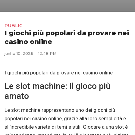
PUBLIC
I giochi più popolari da provare nei
casino online
junho 10, 2026
12:48 PM
I giochi più popolari da provare nei casino online
Le slot machine: il gioco più
amato
Le slot machine rappresentano uno dei giochi più
popolari nei casinò online, grazie alla loro semplicità e
all’incredibile varietà di temi e stili. Giocare a una slot è