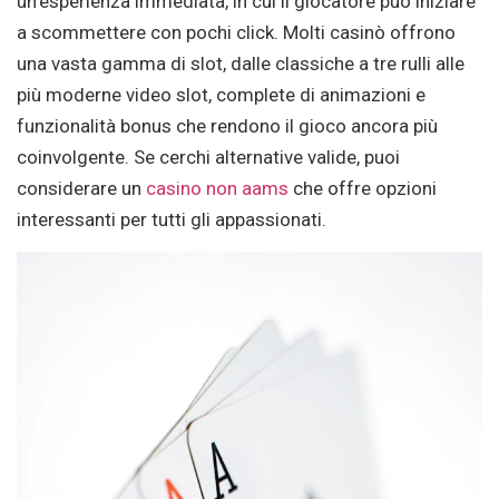
un’esperienza immediata, in cui il giocatore può iniziare
a scommettere con pochi click. Molti casinò offrono
una vasta gamma di slot, dalle classiche a tre rulli alle
più moderne video slot, complete di animazioni e
funzionalità bonus che rendono il gioco ancora più
coinvolgente. Se cerchi alternative valide, puoi
considerare un
casino non aams
che offre opzioni
interessanti per tutti gli appassionati.