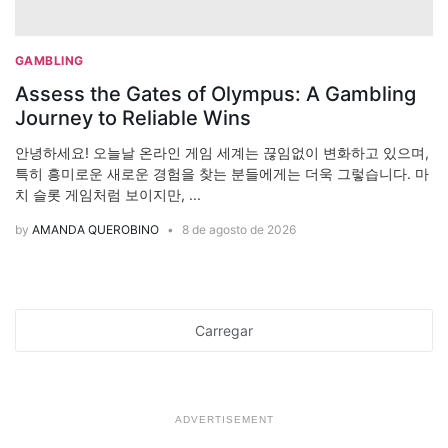
GAMBLING
Assess the Gates of Olympus: A Gambling
Journey to Reliable Wins
안녕하세요! 오늘날 온라인 게임 세계는 끊임없이 변화하고 있으며,
특히 흥미로운 새로운 경험을 찾는 분들에게는 더욱 그렇습니다. 마
치 슬롯 게임처럼 보이지만, ...
by
AMANDA QUEROBINO
8 de agosto de 2026
Carregar
ADVERTISEMENT