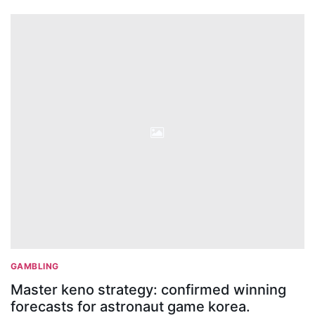
GAMBLING
Master keno strategy: confirmed winning
forecasts for astronaut game korea.