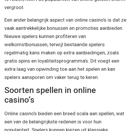
vergroot.
Een ander belangrijk aspect van online casino’s is dat ze
vaak aantrekkelijke bonussen en promoties aanbieden.
Nieuwe spelers kunnen profiteren van
welkomstbonussen, terwijl bestaande spelers
regelmatig kans maken op extra aanbiedingen, zoals
gratis spins en loyaliteitsprogramma’s. Dit voegt een
extra laag van opwinding toe aan het spelen en kan
spelers aansporen om vaker terug te keren.
Soorten spellen in online
casino’s
Online casino’s bieden een breed scala aan spellen, wat
een van de belangrijkste redenen is voor hun
populariteit. Spelers kunnen kiezen uit klassieke