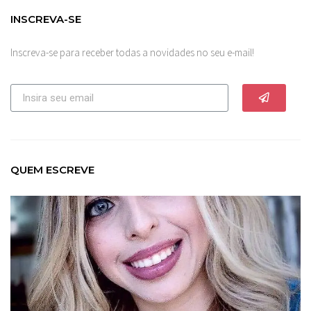
INSCREVA-SE
Inscreva-se para receber todas a novidades no seu e-mail!
QUEM ESCREVE