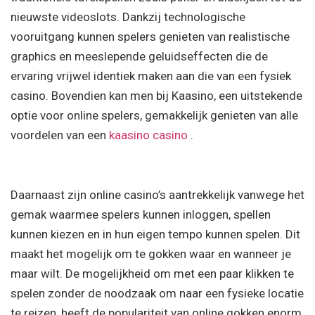
nieuwste videoslots. Dankzij technologische
vooruitgang kunnen spelers genieten van realistische
graphics en meeslepende geluidseffecten die de
ervaring vrijwel identiek maken aan die van een fysiek
casino. Bovendien kan men bij Kaasino, een uitstekende
optie voor online spelers, gemakkelijk genieten van alle
voordelen van een
kaasino casino
.
Daarnaast zijn online casino’s aantrekkelijk vanwege het
gemak waarmee spelers kunnen inloggen, spellen
kunnen kiezen en in hun eigen tempo kunnen spelen. Dit
maakt het mogelijk om te gokken waar en wanneer je
maar wilt. De mogelijkheid om met een paar klikken te
spelen zonder de noodzaak om naar een fysieke locatie
te reizen, heeft de populariteit van online gokken enorm