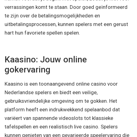
verrassingen komt te staan. Door goed geïnformeerd
te zijn over de betalingsmogelijkheden en
uitbetalingsprocessen, kunnen spelers met een gerust
hart hun favoriete spellen spelen.
Kaasino: Jouw online
gokervaring
Kaasino is een toonaangevend online casino voor
Nederlandse spelers en biedt een veilige,
gebruiksvriendelijke omgeving om te gokken. Het
platform heeft een indrukwekkend spelaanbod dat
variëert van spannende videoslots tot klassieke
tafelspellen en een realistisch live casino. Spelers
kunnen genieten van een gevarieerde speelervaring die