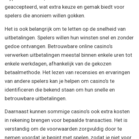
geaccepteerd, wat extra keuze en gemak biedt voor
spelers die anoniem willen gokken.
Het is ook belangrijk om te letten op de snelheid van
uitbetalingen. Spelers willen hun winsten snel en zonder
gedoe ontvangen. Betrouwbare online casino’s
verwerken uitbetalingen meestal binnen enkele uren tot
enkele werkdagen, afhankelijk van de gekozen
betaalmethode. Het lezen van recensies en ervaringen
van andere spelers kan je helpen om casino’s te
identificeren die bekend staan om hun snelle en
betrouwbare uitbetalingen.
Daarnaast kunnen sommige casino’s ook extra kosten
in rekening brengen voor bepaalde transacties. Het is
verstandig om de voorwaarden zorgvuldig door te
nemen voordat je begint met spelen, zodat je niet voor