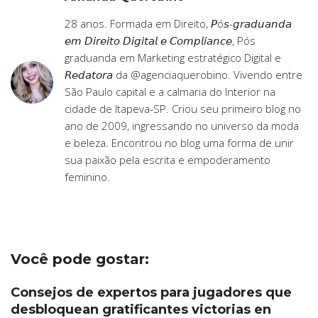
28 anos. Formada em Direito, 𝘗ó𝘴-𝘨𝘳𝘢𝘥𝘶𝘢𝘯𝘥𝘢
𝘦𝘮 𝘋𝘪𝘳𝘦𝘪𝘵𝘰 𝘋𝘪𝘨𝘪𝘵𝘢𝘭 𝘦 𝘊𝘰𝘮𝘱𝘭𝘪𝘢𝘯𝘤𝘦, Pós
graduanda em Marketing estratégico Digital e
𝘙𝘦𝘥𝘢𝘵𝘰𝘳𝘢 da @agenciaquerobino. Vivendo entre
São Paulo capital e a calmaria do Interior na
cidade de Itapeva-SP. Criou seu primeiro blog no
ano de 2009, ingressando no universo da moda
e beleza. Encontrou no blog uma forma de unir
sua paixão pela escrita e empoderamento
feminino.
Você pode gostar:
Consejos de expertos para jugadores que
desbloquean gratificantes victorias en