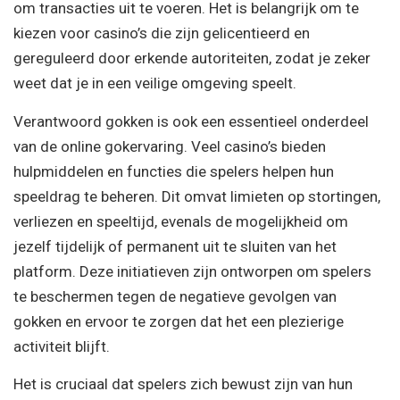
om transacties uit te voeren. Het is belangrijk om te
kiezen voor casino’s die zijn gelicentieerd en
gereguleerd door erkende autoriteiten, zodat je zeker
weet dat je in een veilige omgeving speelt.
Verantwoord gokken is ook een essentieel onderdeel
van de online gokervaring. Veel casino’s bieden
hulpmiddelen en functies die spelers helpen hun
speeldrag te beheren. Dit omvat limieten op stortingen,
verliezen en speeltijd, evenals de mogelijkheid om
jezelf tijdelijk of permanent uit te sluiten van het
platform. Deze initiatieven zijn ontworpen om spelers
te beschermen tegen de negatieve gevolgen van
gokken en ervoor te zorgen dat het een plezierige
activiteit blijft.
Het is cruciaal dat spelers zich bewust zijn van hun