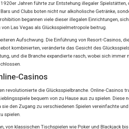
 1920er Jahren führte zur Entstehung illegaler Spielstätten, 
ars und Clubs boten nicht nur alkoholische Getränke, sond
hibition begannen viele dieser illegalen Einrichtungen, sich
von Las Vegas als Glücksspielmetropole beitrug.
eiteren Aufschwung. Die Einführung von Resort-Casinos, di
ngebot kombinierten, veränderte das Gesicht des Glücksspiels
ung, und die Branche expandierte rasch, wobei sich immer
schlossen.
Online-Casinos
en revolutionierte die Glücksspielbranche. Online-Casinos tr
 Lieblingsspiele bequem von zu Hause aus zu spielen. Diese 
a sie den Zugang zu verschiedenen Spielen vereinfachte und
u spielen.
an, von klassischen Tischspielen wie Poker und Blackjack bis