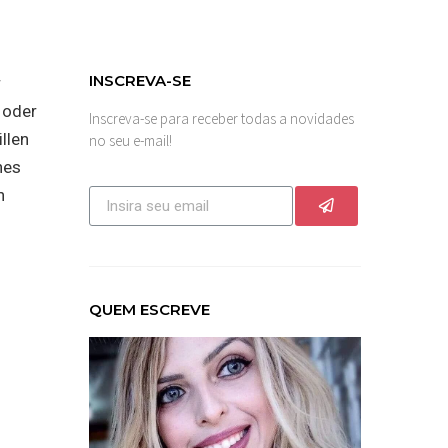
INSCREVA-SE
r
 oder
Inscreva-se para receber todas a novidades
llen
no seu e-mail!
nes
n
QUEM ESCREVE