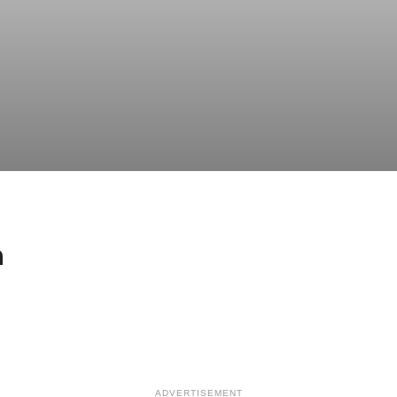
n
ADVERTISEMENT