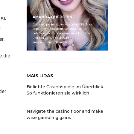
ng,
AMANDA QUEROBINO
Criou seu primeiro blog no ano de 2009. Anos
.
depois ingressou no universo da moda e
beleza, encontrando assim, uma forma de
unir sua paixão pela escrita e
er.
empoderamento feminino.
e die
MAIS LIDAS
Beliebte Casinospiele im Überblick
der
So funktionieren sie wirklich
Navigate the casino floor and make
wise gambling gains