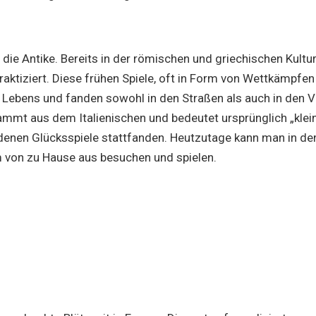
 die Antike. Bereits in der römischen und griechischen Kultu
aktiziert. Diese frühen Spiele, oft in Form von Wettkämpfen
n Lebens und fanden sowohl in den Straßen als auch in den Vi
stammt aus dem Italienischen und bedeutet ursprünglich „klei
 denen Glücksspiele stattfanden. Heutzutage kann man in de
von zu Hause aus besuchen und spielen.