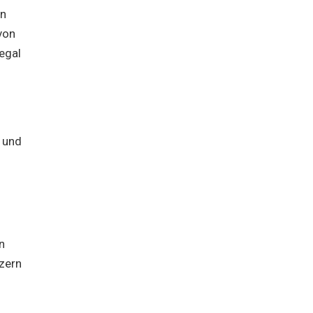
rn
von
egal
t und
n
tzern