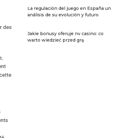
La regulación del juego en España un
análisis de su evolución y futuro
ar des
Jakie bonusy oferuje nv casino: co
warto wiedzieć przed grą
e,
ent
 cette
s
ents
té.