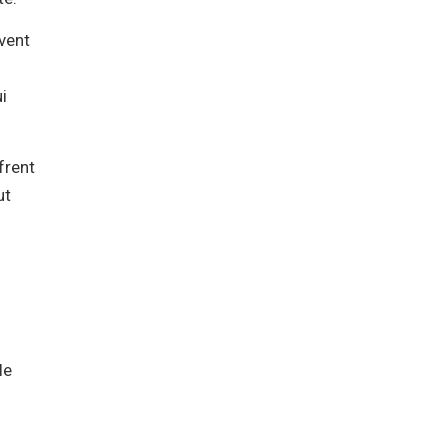
uvent
i
frent
ut
le