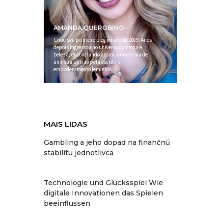
AMANDA QUEROBINO
Criou seu primeiro blog no ano de 2009. Anos
depois ingressou no universo da moda e
beleza, encontrando assim, uma forma de
unir sua paixão pela escrita e
empoderamento feminino.
MAIS LIDAS
Gambling a jeho dopad na finančnú
stabilitu jednotlivca
Technologie und Glücksspiel Wie
digitale Innovationen das Spielen
beeinflussen