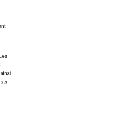
ont
 Les
s
ainsi
iser