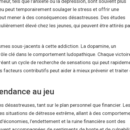
meur, tels que l’anxiété ou la dépression, sont souvent plus
jeu peut temporairement soulager le stress et offrir une
a peut mener à des conséquences désastreuses. Des études
lièrement élevé chez les jeunes, qui peuvent être attirés p
smes sous-jacents à cette addiction. La dopamine, un
rôle clé dans le comportement ludopathique. Chaque victoir
 créant un cycle de recherche de sensations qui peut rapidem
 facteurs contributifs peut aider à mieux prévenir et traiter
endance au jeu
désastreuses, tant sur le plan personnel que financier. Le
es situations de détresse extrême, allant à des comportem
 d’économies, l’endettement et la ruine financière sont des
uvent accompagnées de sentiments de honte et de culpabili